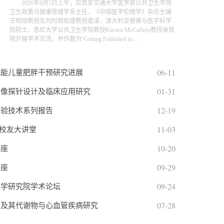
​ 2026年8月3日上午，应西安交通大学医学部公共卫生学院
卫生政策与健康管理学系主任、《中国医学伦理学》杂志主编
王明旭教授及刘时雨助理教授邀请，澳大利亚健康与医学科学
院院士、悉尼大学公共卫生学院教授Kirsten McCaffery教授来我
院开展学术交流，并作题为“Getting Published in...
06-11
赋能儿童肥胖干预研究进展
01-31
影像探针设计及临床应用研究
12-19
实验技术系列报告
11-03
 校友大讲堂
10-20
讲座
09-29
讲座
09-24
医学研究院学术论坛
07-28
酸及其代谢物与心血管疾病研究