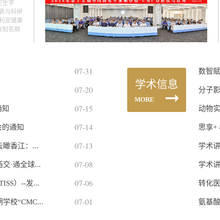
卫生学
表与科研
利亚健康
际知名期
07-31
数智
学术信息
07-20
分子
MORE
07-15
通知
动物
07-14
会的通知
思享+
07-13
瞰香江：...
学术
07-08
·通全球...
学术
07-06
S）--发...
转化
07-01
校“CMC...
氨基