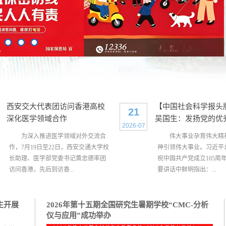
西安交大代表团访问香港高校
【中国社会科学报头
21
深化医学领域合作
吴国生：发扬党的优秀特
2026-07
为深入推进医学领域对外交流合
‍ 伟大事业孕育伟大精
作，7月19日至22日，西安交通大学校
神引领伟大事业。习近平
长助理、医学部党委书记黄忠德率团
祝中国共产党成立105周
访问香港，先后到访香...
要讲话中鲜明指出：...
师生开展
2026年第十五期全国研究生暑期学校“CMC-分析
仪与应用”成功举办