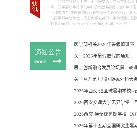
2026年8月5日上午，由西安交通大学医学部公共
院、医学部科学技术与学科建设处共同主办的“学术发
合作交流会”在雁塔校区行政楼第一会议室举行。澳大
与医学科学院院士、悉尼大学公共卫生学院教授、国
刊 Patient Education and Counseling 主编Kirsten M...
医学部机关2026年暑假值班表
通知公告
关于2026年暑假放假的通知
MORE
医工创新融合发展论坛第二轮
关于召开第九届国际磁外科大
2026年西交·通全球暑期学校--云
2026西安交通大学无界学堂—西交
2026西交·通全球暑期学校（XJTIS
2026年第十五期全国研究生暑期学